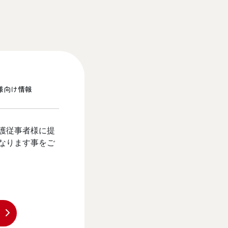
様向け情報
護従事者様に提
なります事をご
？