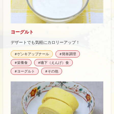
ヨーグルト
デザートでも気軽にカロリーアップ！
ゲンキアップナール
簡単調理
#
#
栄養食
嚥下（えんげ）食
#
#
ヨーグルト
その他
#
#