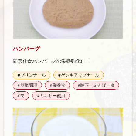
ハンバーグ
固形化食ハンバーグの栄養強化に！
プリンナール
ゲンキアップナール
#
#
簡単調理
栄養食
嚥下（えんげ）食
#
#
#
肉
ミキサー使用
#
#