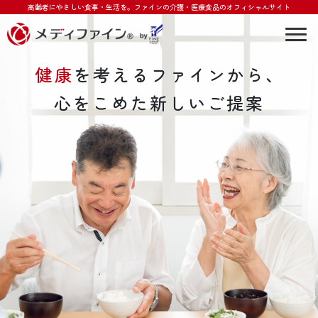
高齢者にやさしい食事・生活を。
ファインの介護・医療食品のオフィシャルサイト
Togg
健康
を考える
ファインから、
心をこめた
新しいご提案