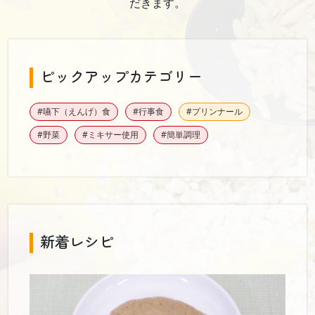
だきます。
ピックアップカテゴリー
#嚥下（えんげ）食
#行事食
#プリンナール
#野菜
#ミキサー使用
#簡単調理
新着レシピ