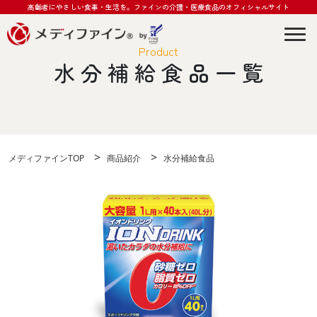
高齢者にやさしい食事・生活を。
ファインの介護・医療食品のオフィシャルサイト
Togg
Product
水分補給食品一覧
>
>
メディファインTOP
商品紹介
水分補給食品