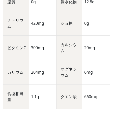
脂質
0g
炭水化物
12.8g
ナトリウ
420mg
ショ糖
0g
ム
カルシウ
ビタミンC
300mg
20mg
ム
マグネシ
カリウム
204mg
6mg
ウム
食塩相当
1.1g
クエン酸
660mg
量