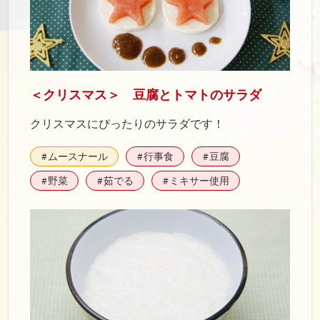
＜クリスマス＞ 豆腐とトマトのサラダ
クリスマスにぴったりのサラダです！
ムースナール
行事食
豆腐
#
#
#
野菜
茹でる
ミキサー使用
#
#
#