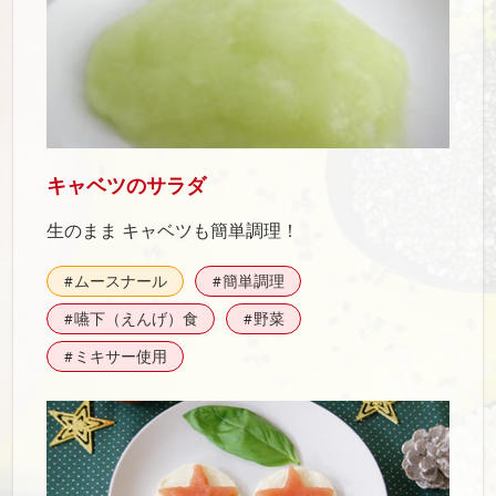
キャベツのサラダ
生のまま キャベツも簡単調理！
ムースナール
簡単調理
#
#
嚥下（えんげ）食
野菜
#
#
ミキサー使用
#