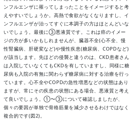
ンフルエンザに罹ってしまったことをイメージすると考
えやすいでしょうか。高熱で食欲がなくなりますし、イ
ンフルエンザが治ってすぐに本調子の方はほとんどいな
いでしょう。最後に③悪液質です。これは癌のイメー
ジの方が多いかもしれませんが、臓器不全(心不全、慢
性腎臓病、肝硬変など)や慢性疾患(糖尿病、COPDなど)
が該当します。先ほどの侵襲と違うのは、CKD患者さん
は入院していなくてもCKDを有していますし、同様に糖
尿病も入院の有無に関わらず糖尿病に対する治療を行っ
ています。心不全やCOPDの急性増悪などの状態はあり
ますが、常にその疾患の状態にある場合、悪液質と考え
て良いでしょう。①〜③について確認しましたが、
個々の要因が単独で骨格筋量を減少させるわけではなく
複合的です(図2)。