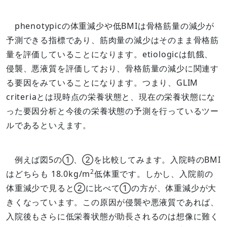
phenotypicの体重減少や低BMIは骨格筋量の減少が
予測できる指標であり、筋肉量の減少はそのまま骨格筋
量を評価していることになります。etiologicは飢餓、
侵襲、悪液質を評価しており、骨格筋量の減少に関連す
る要因をみていることになります。つまり、GLIM
criteriaとは現時点の栄養状態と、現在の栄養状態にな
った要因分析と今後の栄養状態の予測を行っているツー
ルであるといえます。
例えば図5の①、②を比較してみます。入院時のBMI
2
はどちらも 18.0kg/m
低体重です。しかし、入院前の
体重減少で見ると②に比べて①の方が、体重減少が大
きくなっています。この原因が侵襲や悪液質であれば、
入院後もさらに低栄養状態が助長されるのは想像に難く