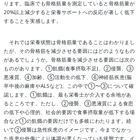
ります。臨床でも骨格筋量を測定していると骨格筋量が
20%以上減少すると栄養サポートへの反応が著しく低下
することを実感します。
それでは栄養状態は骨格筋量であることはわかりまし
たが、その骨格筋を減少させる要因にはどのようなもの
があるでしょうか。骨格筋量を減少させる要因には次の
ものがあります。①飢餓(食事摂取不足)、②侵襲、③
悪液質、④加齢、⑤活動生の低下、⑥神経筋疾患(脳
卒中後の麻痺やALSなど)。この中で①〜③について確
認します。①飢餓は、最も栄養士が介入する余地があ
るところです。ただし、②侵襲、③悪液質による食思
の低下や心理的、社会的要因で食事摂取量が低下する場
合など①の飢餓の要因だけでも多岐にわたります。続
いて②侵襲は急性疾患のイメージです。今までなかっ
た疾患や外傷により体調が悪くなっている状態です。イ