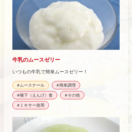
牛乳のムースゼリー
いつもの牛乳で簡単ムースゼリー！
ムースナール
簡単調理
#
#
嚥下（えんげ）食
その他
#
#
ミキサー使用
#