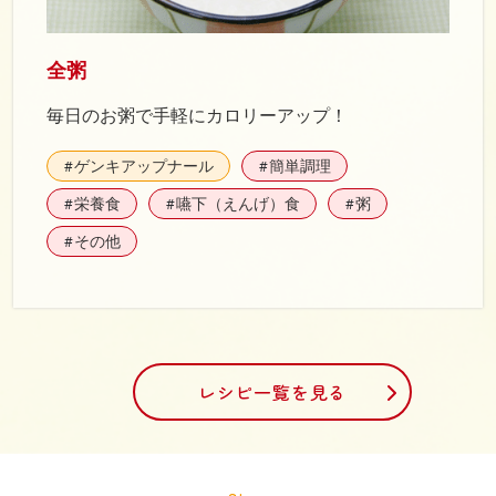
全粥
毎日のお粥で手軽にカロリーアップ！
ゲンキアップナール
簡単調理
#
#
栄養食
嚥下（えんげ）食
粥
#
#
#
その他
#
レシピ一覧を見る