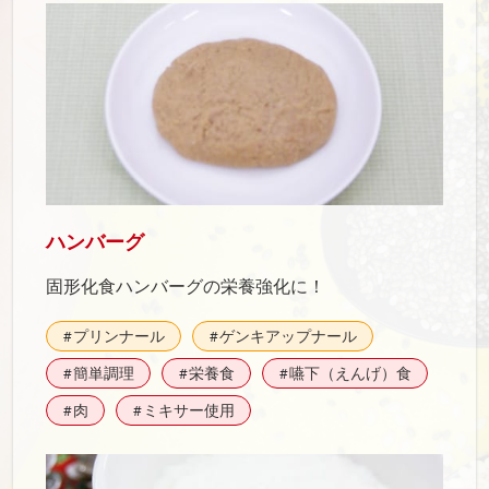
ハンバーグ
固形化食ハンバーグの栄養強化に！
プリンナール
ゲンキアップナール
#
#
簡単調理
栄養食
嚥下（えんげ）食
#
#
#
肉
ミキサー使用
#
#