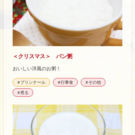
＜クリスマス＞ パン粥
おいしい洋風のお粥！
プリンナール
行事食
その他
#
#
#
煮る
#