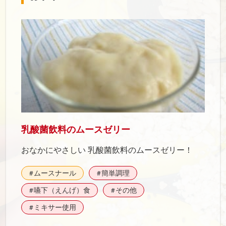
乳酸菌飲料のムースゼリー
おなかにやさしい 乳酸菌飲料のムースゼリー！
ムースナール
簡単調理
#
#
嚥下（えんげ）食
その他
#
#
ミキサー使用
#