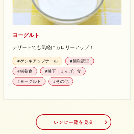
ヨーグルト
デザートでも気軽にカロリーアップ！
ゲンキアップナール
簡単調理
#
#
栄養食
嚥下（えんげ）食
#
#
ヨーグルト
その他
#
#
レシピ一覧を見る